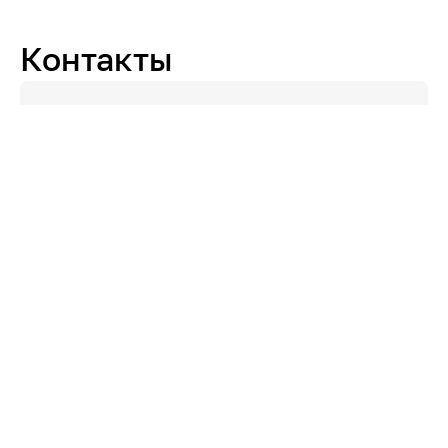
Контакты
Адрес
Село Каракулино, ул. Кирова, 1В