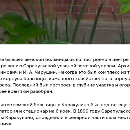
е бывшей земской больницы было построено в центре 
о решению Сарапульской уездной земской управы. Архи
симович и И. А. Чарушин. Некогда это был комплекс из 
о корпуса больницы, каменного хозяйственного корпус
ака. Последний был построен в глубине участка и ог
щее время он разобран.
ьстве земской больницы в Каракулино был поднят еще в 
латория и стационар на 6 коек. В 1899 году Сарапульск
ы Каракулино, определили в северной части села мест
ния».