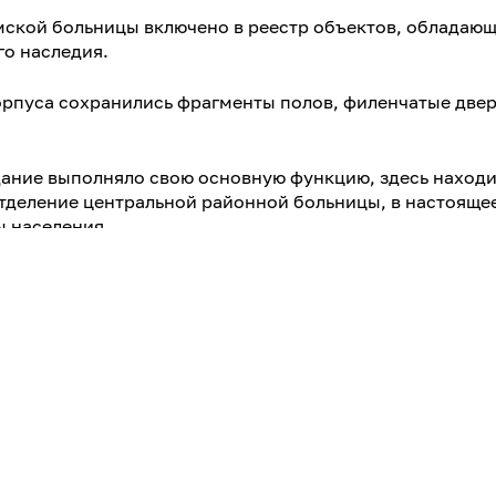
мской больницы включено в реестр объектов, обладаю
го наследия.
орпуса сохранились фрагменты полов, филенчатые две
здание выполняло свою основную функцию, здесь наход
тделение центральной районной больницы, в настоящее
ы населения.
Режим работы
кий р-он, с. Каракулино, ул.
Круглосуто
ября, 5