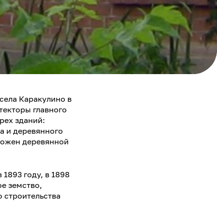
села Каракулино в
текторы главного
трех зданий:
а и деревянного
орожен деревянной
1893 году, в 1898
ое земство,
о строительства