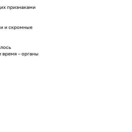
щих признаками
ри и скромные
илось
 время – органы
чно