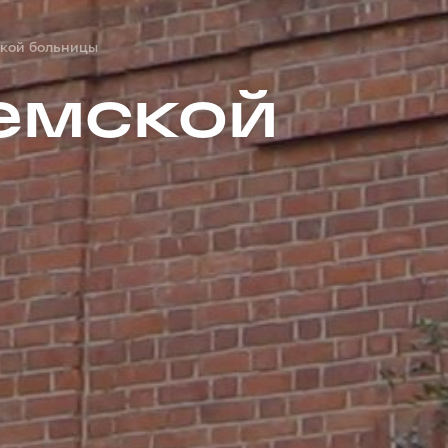
кой больницы
емской