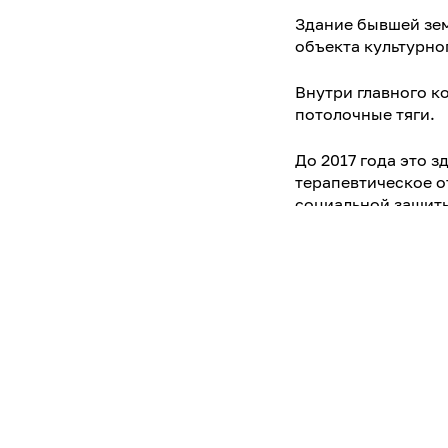
Здание бывшей зе
объекта культурно
Внутри главного к
потолочные тяги.
До 2017 года это 
терапевтическое о
социальной защит
Контакты
Адрес
Каракулинс
60 лет Окт