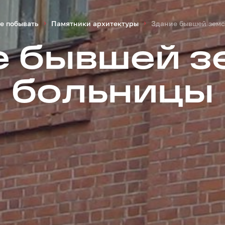
е побывать
Памятники архитектуры
Здание бывшей земс
е бывшей з
больницы