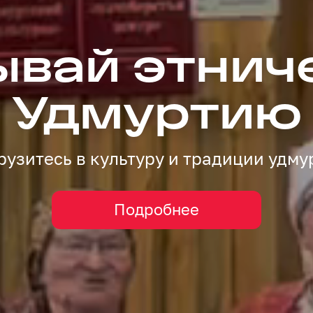
вуйте по У
питомцами
й туризм и посещение туробъектов
Подробнее