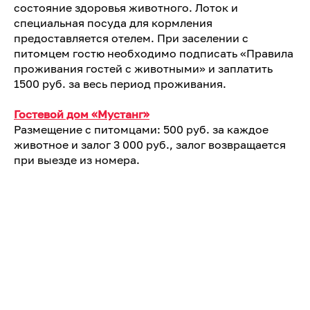
состояние здоровья животного. Лоток и
специальная посуда для кормления
предоставляется отелем. При заселении с
питомцем гостю необходимо подписать «Правила
проживания гостей с животными» и заплатить
1500 руб. за весь период проживания.
Гостевой дом «Мустанг»
Размещение с питомцами: 500 руб. за каждое
животное и залог 3 000 руб., залог возвращается
при выезде из номера.
Гостевой комплекс «Тихий лес»
Возможно проживание с домашним
животным(исключение составляют собаки
крупных пород (более 40 кг) и с повышенной
лохматостью). Плата взимается разово за весь
срок проживания.
Отель «Чемодан»