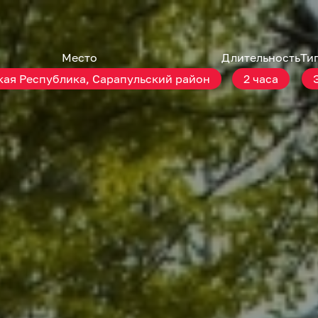
Место
Длительность
Ти
ая Республика, Сарапульский район
2 часа