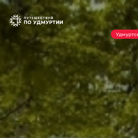
Удмуртск