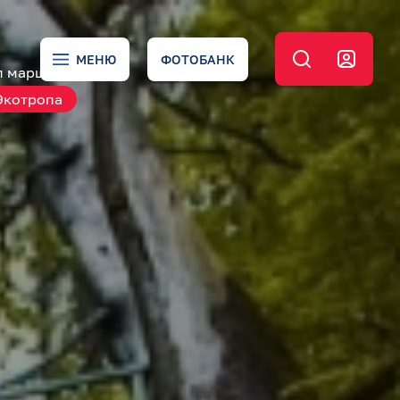
МЕНЮ
ФОТОБАНК
п маршрута
Экотропа