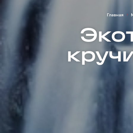
Главная
Эко
круч