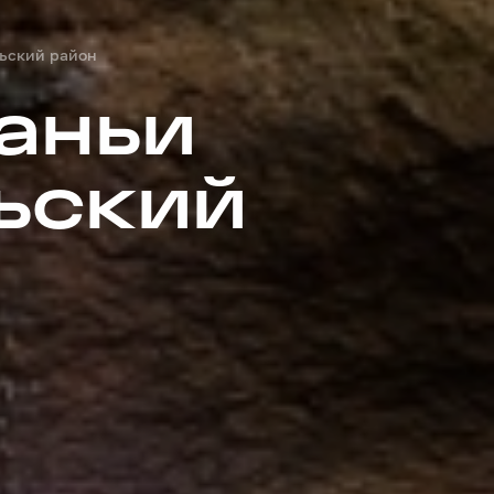
льский район
аньи
ьский