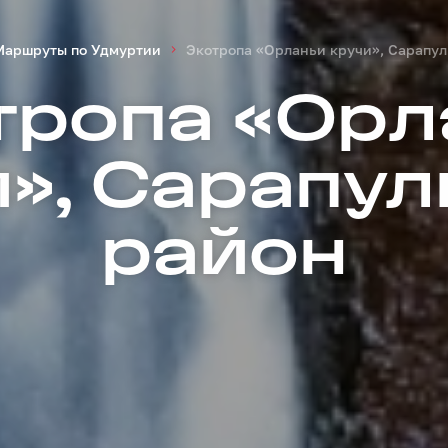
Маршруты по Удмуртии
Экотропа «Орланьи кручи», Сарапу
тропа «Орл
и», Сарапул
район