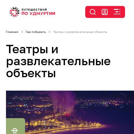
Главная
Где побывать
Театры и развлекательные объекты
Театры и
развлекательные
объекты
я