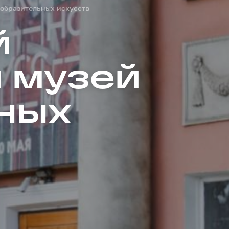
образительных искусств
й
 музей
ных