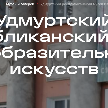
Музеи и галереи
Удмуртский республиканский музей из
Удмуртски
бликанский
образитель
искусств