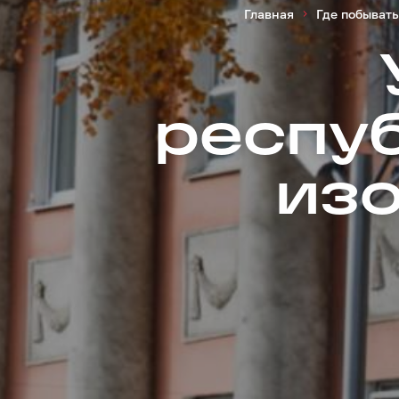
Главная
Где побывать
респу
из