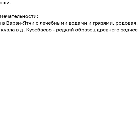
наши.
мечательности:
й в Варзи-Ятчи с лечебными водами и грязями, родовая
куала в д. Кузебаево - редкий образец древнего зодчес
Сайт
р-он, с. Алнаши, ул.
vk.com
ская, 3
й, вт-вс: 10.00 - 18.00