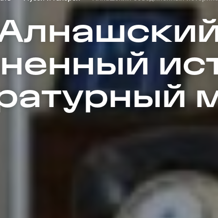
Алнашски
ненный ис
ратурный 