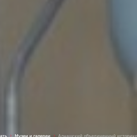
ать
Музеи и галереи
Алнашский объединенный историко