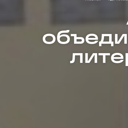
объеди
лите