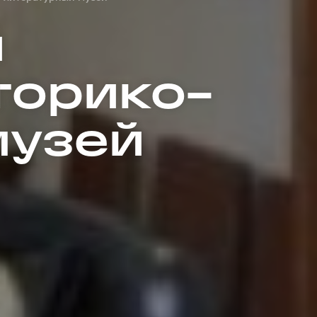
й
торико-
музей