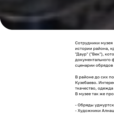
Сотрудники музея 
истории района, к
"Даур" ("Век"), к
документального ф
сценарии обрядов 
В районе до сих п
Кузебаево. Интере
ткачество, одежд
В музее так же пр
- Обряды удмуртск
- Художники Алнаш