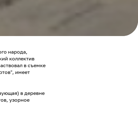
ого народа,
кий коллектив
частвовал в съемке
тов", имеет
вующая) в деревне
тов, узорное