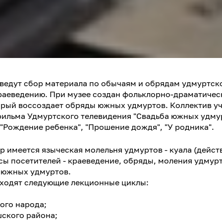
ведут сбор материала по обычаям и обрядам удмуртск
раеведению. При музее создан фольклорно-драматичес
оторый воссоздает обряды южных удмуртов. Коллектив у
ильма Удмуртского телевидения "Свадьба южных удмур
"Рождение ребенка", "Прошение дождя", "У родника".
ор имеется языческая молельня удмуртов - куала (дейст
сы посетителей - краеведение, обряды, моления удмур
а южных удмуртов.
оходят следующие лекционные циклы:
ого народа;
ского района;