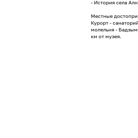
- История села Ал
Местные достопри
Курорт - санатори
молельня - Бадзым 
км от музея.
Контакты
Адрес
Алнашский 
Комсомоль
Режим работы
пн: выходно