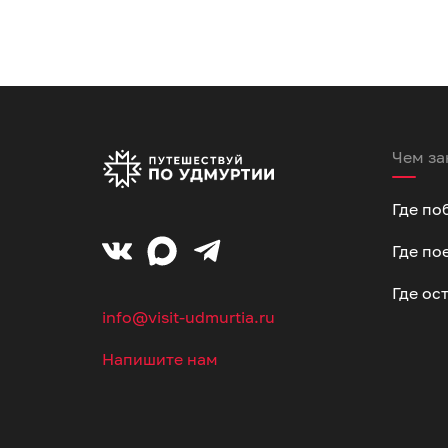
Чем за
Где по
Где по
Где ос
info@visit-udmurtia.ru
Напишите нам