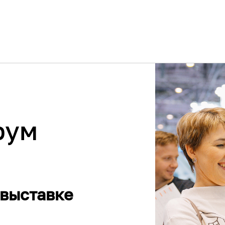
рум
 выставке