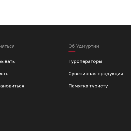
няться
Об Удмуртии
бывать
Туроператоры
есть
Сувенирная продукция
тановиться
Памятка туристу