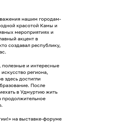
уважения нашим городам-
родной красотой Камы и
ивных мероприятиях и
лавный акцент в
 кто создавал республику,
ас.
, полезные и интересные
и искусство региона,
в здесь достигли
бразование. После
иехать в Удмуртию жить
 в продолжительное
.
тии!» на выставке-форуме