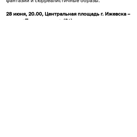
фантазии и сюрреалистичные образы.
28 июня, 20.00, Центральная площадь г. Ижевска –
опера «Пиковая дама» (6+).
Особенность режиссерской версии Николая
Маркелова в том, что он следует литературному
первоисточнику и определяет местом действия
Санкт-Петербург пушкинского времени, в отличие
от оперы Чайковского, действие которой
происходит в екатерининскую эпоху.
В спектакле примут участие приглашенные гости –
заслуженная артистка УР, солистка Московского
академического Музыкального театра им. К.
Станиславского и Вл. Немировича-Данченко
Ксения Мусланова, солист московского театра
«Геликон-опера» Виталий Серебряков.
Уникальные оперные спектакли для всех
ценителей музыки приурочены к 185-летию со дня
рождения П.И. Чайковского, которое отмечается