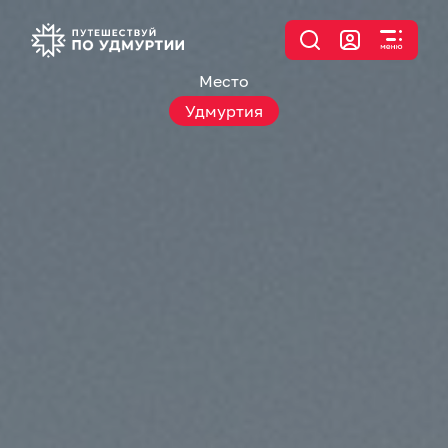
Место
Удмуртия