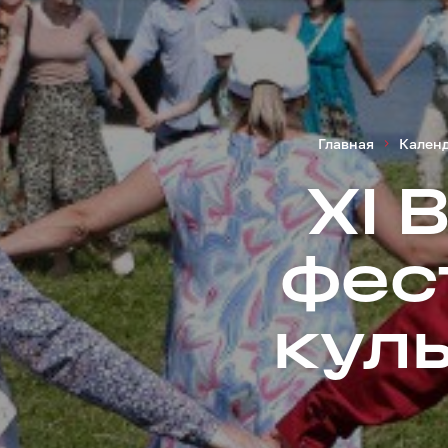
Главная
Кален
XI 
фес
кул