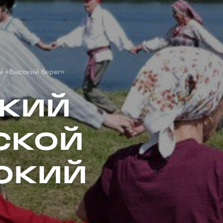
ы «Высокий берег»
ский
ской
окий