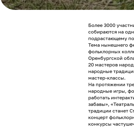
Более 3000 участн
собираются на одн
подрастающему по
Тема нынешнего фе
фольклорных колле
Оренбургской обла
20 мастеров народ
народные традиции
мастер-классы.
На протяжении тре
народные игры, фо
работать интеракт
забавы», «Театрал
традиции станет С
концерт фольклорн
конкурсы частушеч