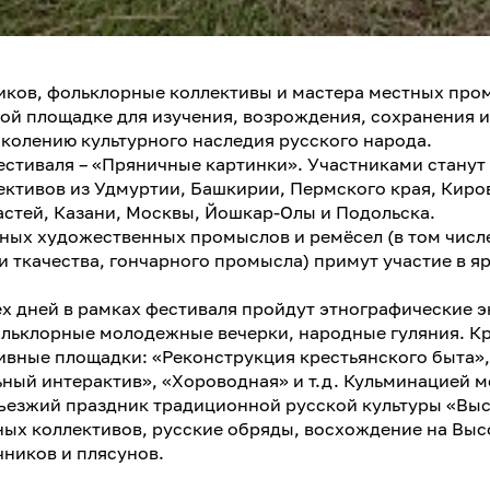
иков, фольклорные коллективы и мастера местных про
ой площадке для изучения, возрождения, сохранения 
колению культурного наследия русского народа.
стиваля – «Пряничные картинки». Участниками станут 
ктивов из Удмуртии, Башкирии, Пермского края, Киро
стей, Казани, Москвы, Йошкар-Олы и Подольска.
ных художественных промыслов и ремёсел (в том числ
 ткачества, гончарного промысла) примут участие в я
х дней в рамках фестиваля пройдут этнографические 
льклорные молодежные вечерки, народные гуляния. Кр
ивные площадки: «Реконструкция крестьянского быта»
ьный интерактив», «Хороводная» и т.д. Кульминацией 
ъезжий праздник традиционной русской культуры «Выс
ых коллективов, русские обряды, восхождение на Высо
ников и плясунов.