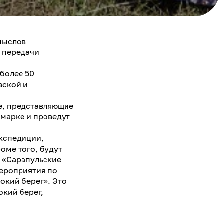
мыслов
и передачи
более 50
вской и
е, представляющие
рмарке и проведут
экспедиции,
оме того, будут
, «Сарапульские
мероприятия по
окий берег». Это
кий берег,