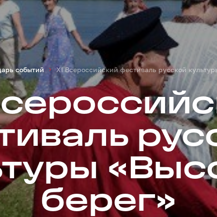
дарь событий
XI Всероссийский фестиваль русской культур
Всероссий
тиваль рус
ьтуры «Выс
берег»