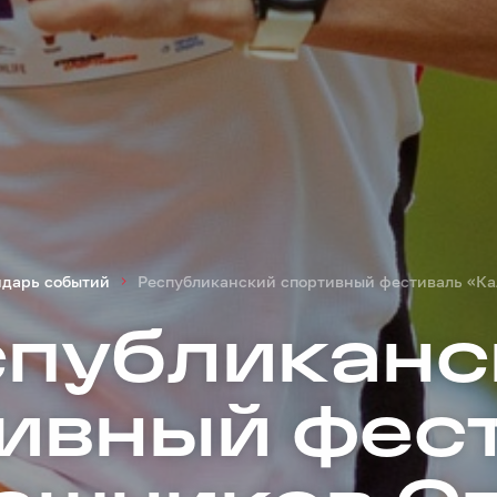
ндарь событий
Республиканский спортивный фестиваль «К
спубликанс
ивный фес