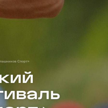
алашников Спорт»
кий
тиваль