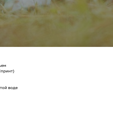
ъем
Спринт)
той воде