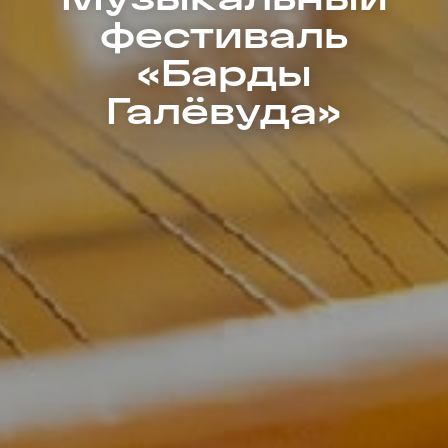
фестиваль
«Барды
Галёвуда»