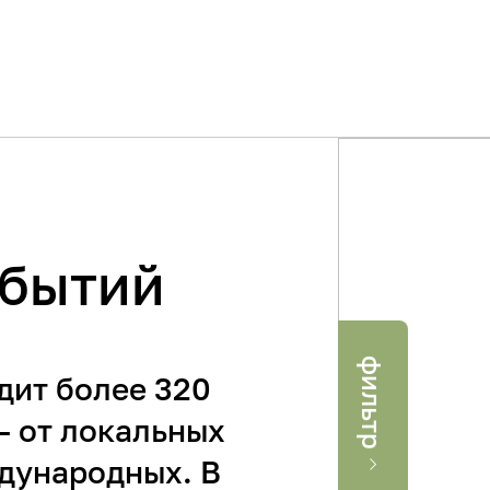
обытий
фильтр
Где
Когда
дит более 320
– от локальных
Применить
дународных. В