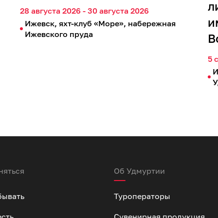
л
28 августа 2026 - 30 августа 2026
и
Ижевск, яхт-клуб «Море», набережная
Ижевского пруда
В
5 
И
У
няться
Об Удмуртии
бывать
Туроператоры
есть
Сувенирная продукция