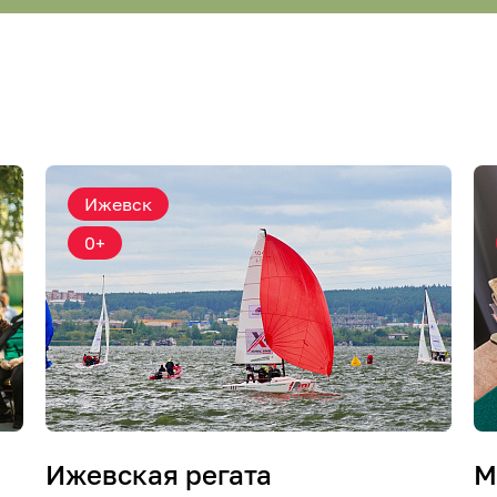
Ижевск
0+
Ижевская регата
М