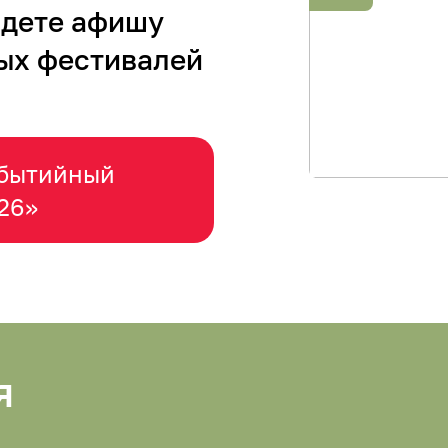
йдете афишу
ых фестивалей
обытийный
26»
я