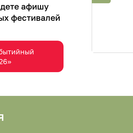
йдете афишу
ых фестивалей
обытийный
26»
я