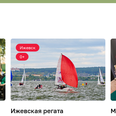
Ижевск
0+
Ижевская регата
М