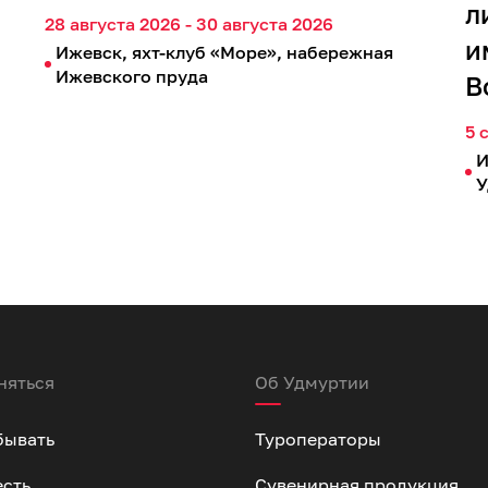
л
28 августа 2026 - 30 августа 2026
и
Ижевск, яхт-клуб «Море», набережная
Ижевского пруда
В
5 
И
У
няться
Об Удмуртии
бывать
Туроператоры
есть
Сувенирная продукция