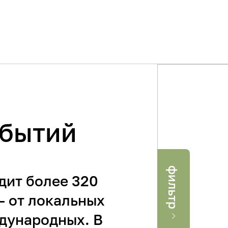
обытий
фильтр
Где
Когда
дит более 320
– от локальных
Применить
дународных. В