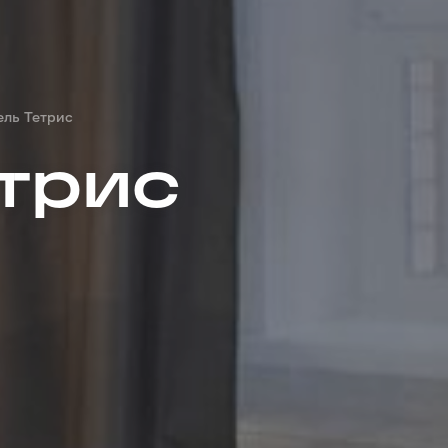
ель Тетрис
етрис