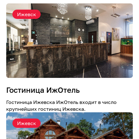
Ижевск
Гостиница ИжОтель
Гостиница Ижевска ИжОтель входит в число
крупнейших гостиниц Ижевска.
Ижевск