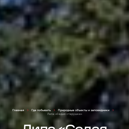
Главная
Где побывать
Природные объекты и заповедники
Липа «Седая старушка»
Липа «Седая