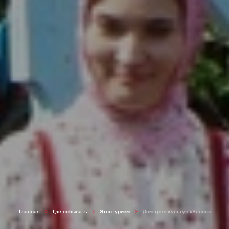
Главная
Где побывать
Этнотуризм
Дом трех культур «Венок»