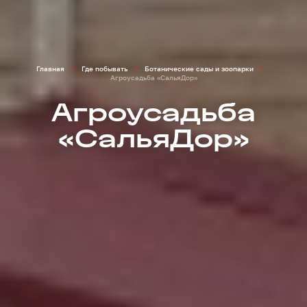
Главная
Где побывать
Ботанические сады и зоопарки
Агроусадьба «СальяДор»
Агроусадьба
«СальяДор»