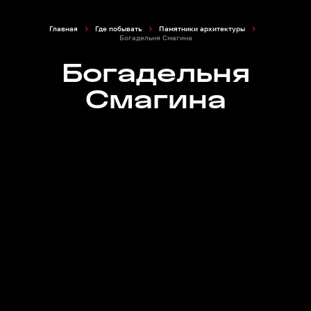
Главная
Где побывать
Памятники архитектуры
Богадельня Смагина
Богадельня
Смагина