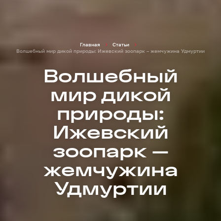
Главная
Статьи
Волшебный мир дикой природы: Ижевский зоопарк – жемчужина Удмуртии
Волшебный
мир дикой
природы:
Ижевский
зоопарк –
жемчужина
Удмуртии