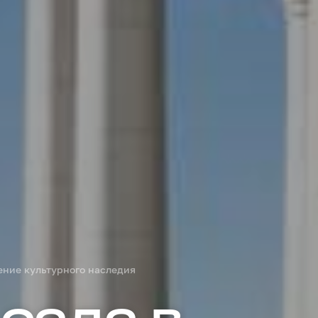
ение культурного наследия
сада в