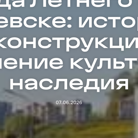
вске: ист
конструкци
ение куль
наследия
07.06.2026