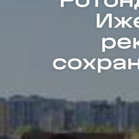
Иже
ре
сохран