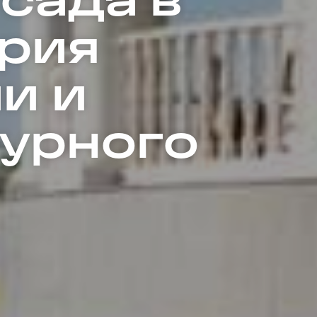
ория
и и
турного