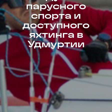
парусного
спорта и
доступного
яхтинга в
Удмуртии