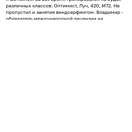
различных классов: Оптимист, Луч, 420, М72. Не
пропустил и занятия виндсерфингом. Владимир -
обладатель международной лицензии на
управление маломерным парусным судном
Bareboat Skipper УТ. Имеет опыт капитанства на
Bavaria 50с.
Как проходят тренировки?
Тренеры учитывают уровень подготовки каждого
ученика и адаптируют тренировки под его навыки
и возможности, обеспечивая максимальную
безопасность и эффективность занятий или
прогулки.
Для тренировки группы людей есть возможность
арендовать лодку вместе с инструктором.
Численность экипажа, которую вмещает лодка -
до 5 человек. Также существует программа
«Знакомство с яхтингом» для первого погружения
в тему парусного спорта, она состоит из двух
частей – теоретической и практической.