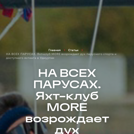
Главная
Статьи
НА ВСЕХ ПАРУСАХ. Яхт-клуб MORE возрождает дух парусного спорта и
доступного яхтинга в Удмуртии
НА ВСЕХ
ПАРУСАХ.
Яхт-клуб
MORE
возрождает
дух