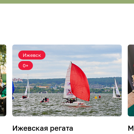
Ижевск
0+
Ижевская регата
М