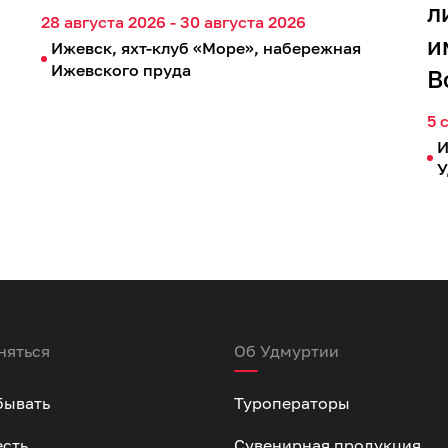
л
28 августа 2026 - 30 августа 2026
и
Ижевск, яхт-клуб «Море», набережная
Ижевского пруда
В
5 
И
У
няться
Об Удмуртии
бывать
Туроператоры
есть
Сувенирная продукция