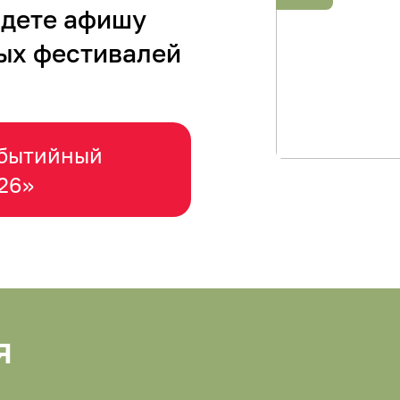
йдете афишу
ых фестивалей
обытийный
26»
я