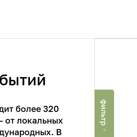
обытий
фильтр
Где
Когда
дит более 320
– от локальных
Применить
дународных. В