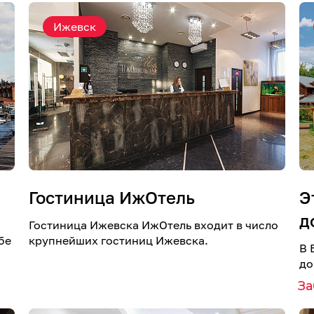
Ижевск
Гостиница ИжОтель
Э
д
Гостиница Ижевска ИжОтель входит в число
бе
крупнейших гостиниц Ижевска.
В 
до
З