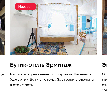
Ижевск
Бутик-отель Эрмитаж
Э
да
Гостиница уникального формата.Первый в
От
Удмуртии Бутик - отель. Завтраки включены
ми
в стоимость
от
"b