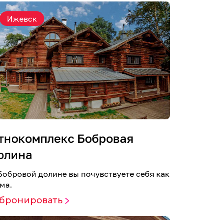
Ижевск
тнокомплекс Бобровая
олина
Бобровой долине вы почувствуете себя как
ма.
абронировать