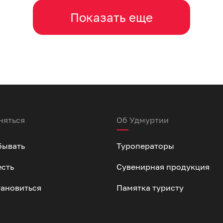
Показать еще
няться
Об Удмуртии
бывать
Туроператоры
есть
Сувенирная продукция
тановиться
Памятка туристу