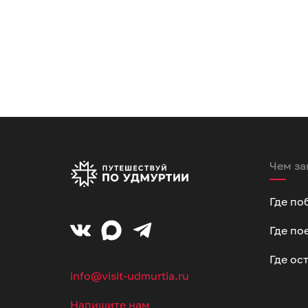
Чем за
Где по
Где по
Где ос
info@visit-udmurtia.ru
Напишите нам