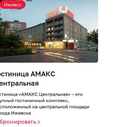
Ижевск
остиница АМАКС
ентральная
стиница «AMАКС Центральная» – это
упный гостиничный комплекс,
сположенный на центральной площади
рода Ижевска
абронировать