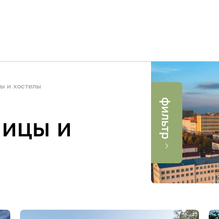
ы и хостелы
фильтр
Город
Категория
ницы и
Применить