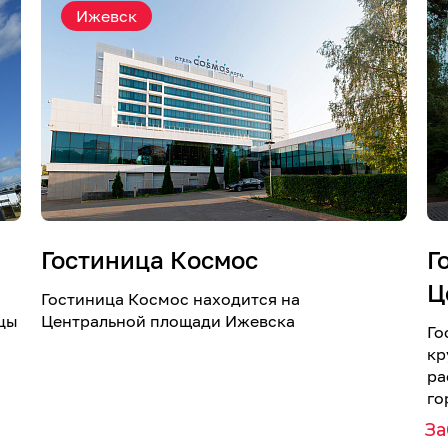
Ижевск
Гостиница Космос
Г
Ц
Гостиница Космос находится на
цы
Центральной площади Ижевска
Го
кр
ра
го
З