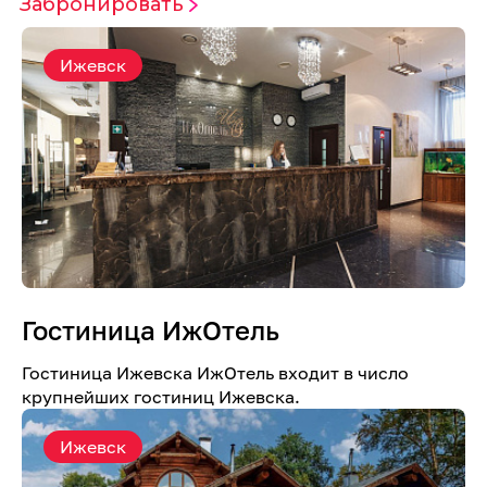
Забронировать
Ижевск
Гостиница ИжОтель
Гостиница Ижевска ИжОтель входит в число
крупнейших гостиниц Ижевска.
Ижевск