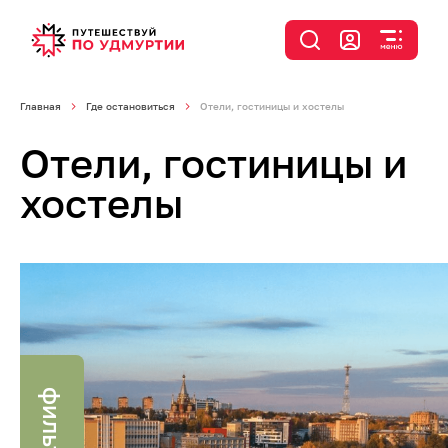
Главная
Где остановиться
Отели, гостиницы и хостелы
Отели, гостиницы и
хостелы
фильтр
я