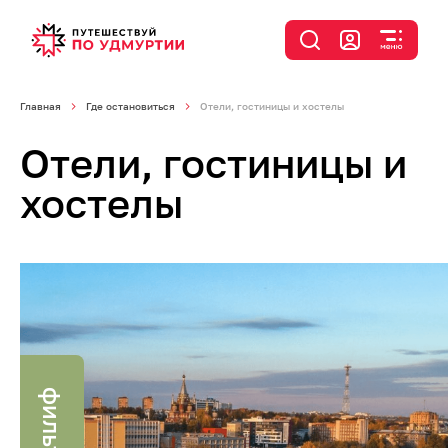
Главная
Где остановиться
Отели, гостиницы и хостелы
Отели, гостиницы и
хостелы
фильтр
я