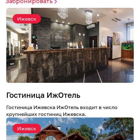
Забронировать
Ижевск
Гостиница ИжОтель
Гостиница Ижевска ИжОтель входит в число
крупнейших гостиниц Ижевска.
Ижевск