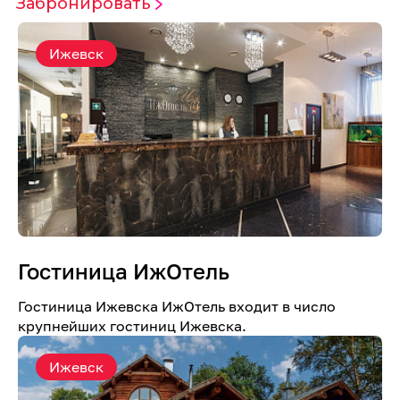
Забронировать
Ижевск
Гостиница ИжОтель
Гостиница Ижевска ИжОтель входит в число
крупнейших гостиниц Ижевска.
Ижевск