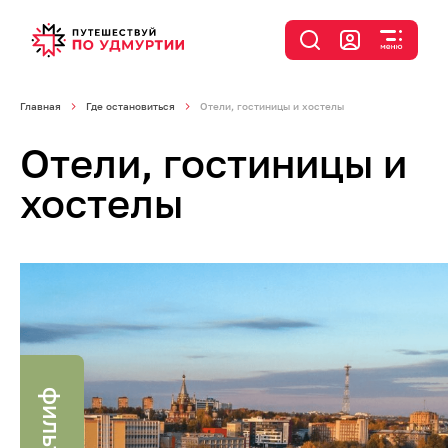
Главная
Где остановиться
Отели, гостиницы и хостелы
Отели, гостиницы и
хостелы
фильтр
я