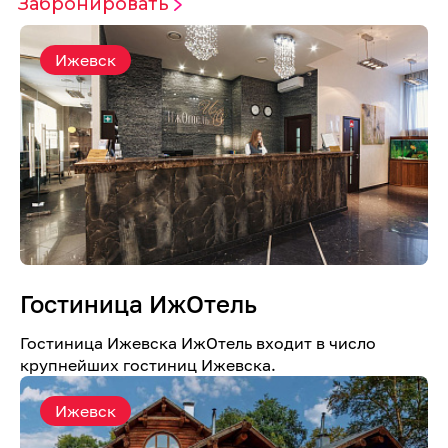
Забронировать
Ижевск
Гостиница ИжОтель
Гостиница Ижевска ИжОтель входит в число
крупнейших гостиниц Ижевска.
Ижевск