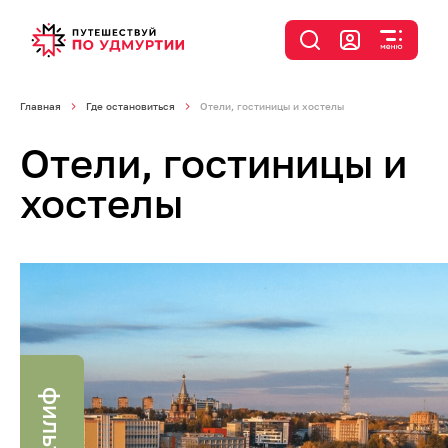
Главная
Где остановиться
Отели, гостиницы и хостелы
Отели, гостиницы и
хостелы
фильтр
я