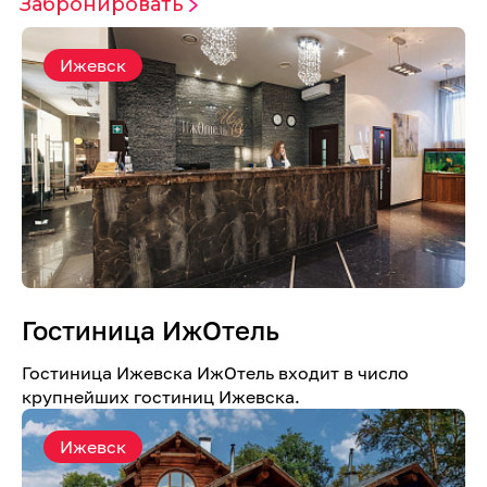
Забронировать
Ижевск
Гостиница ИжОтель
Гостиница Ижевска ИжОтель входит в число
крупнейших гостиниц Ижевска.
Ижевск