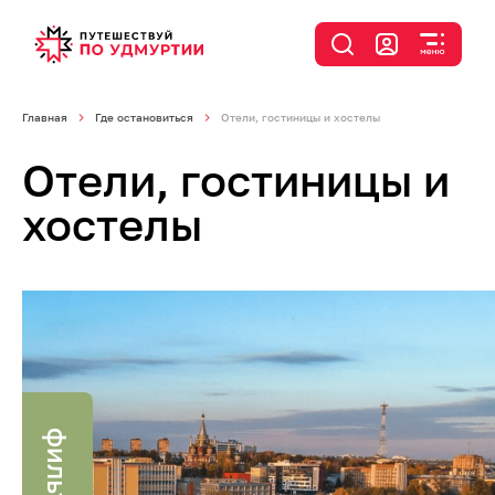
Главная
Где остановиться
Отели, гостиницы и хостелы
Отели, гостиницы и
хостелы
фильтр
я