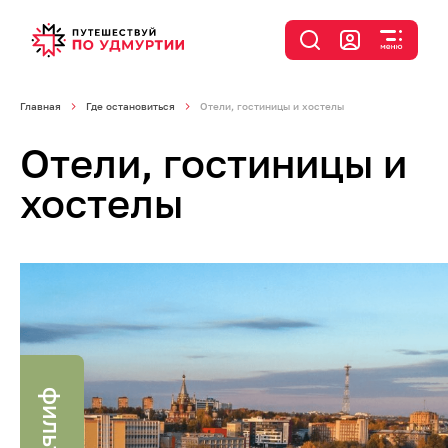
Главная
Где остановиться
Отели, гостиницы и хостелы
Отели, гостиницы и
хостелы
фильтр
я