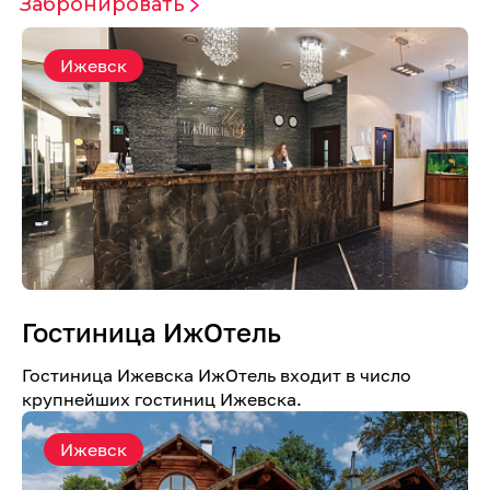
Забронировать
Ижевск
Гостиница ИжОтель
Гостиница Ижевска ИжОтель входит в число
крупнейших гостиниц Ижевска.
Ижевск