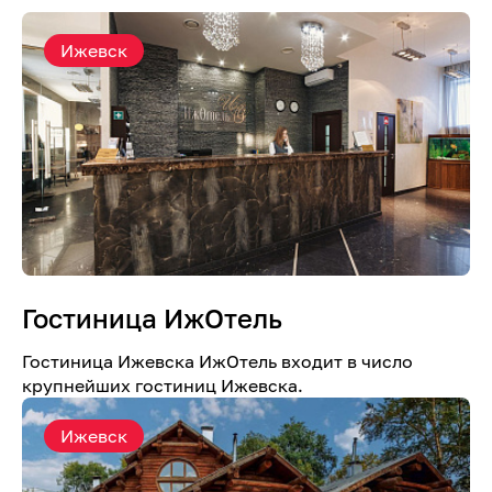
Ижевск
Гостиница ИжОтель
Гостиница Ижевска ИжОтель входит в число
крупнейших гостиниц Ижевска.
Ижевск