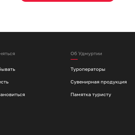
няться
Об Удмуртии
бывать
Туроператоры
есть
Сувенирная продукция
тановиться
Памятка туристу