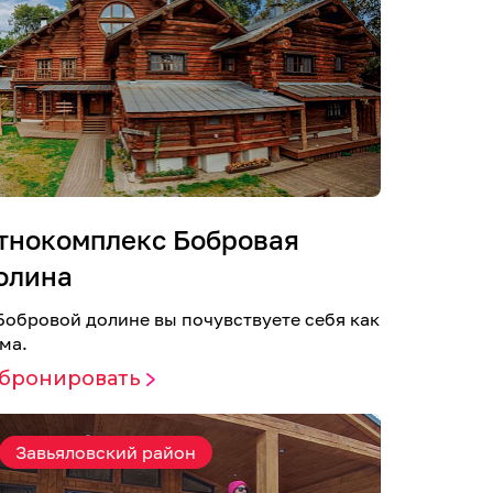
тнокомплекс Бобровая
олина
Бобровой долине вы почувствуете себя как
ма.
абронировать
Завьяловский район