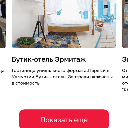
Бутик-отель Эрмитаж
Э
да
Гостиница уникального формата.Первый в
От
Удмуртии Бутик - отель. Завтраки включены
ми
в стоимость
от
"b
Показать еще