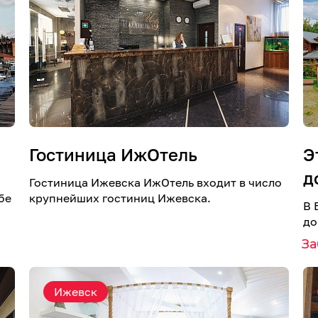
Гостиница ИжОтель
Э
д
Гостиница Ижевска ИжОтель входит в число
бе
крупнейших гостиниц Ижевска.
В 
до
З
Ижевск