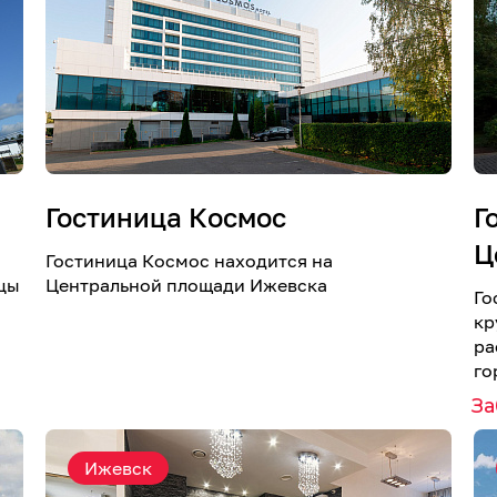
Гостиница Космос
Г
Ц
Гостиница Космос находится на
цы
Центральной площади Ижевска
Го
кр
ра
го
З
Ижевск