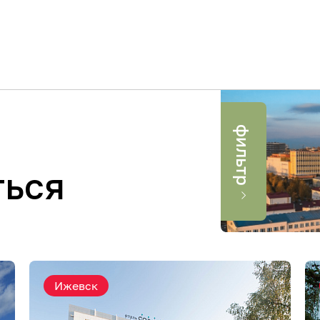
фильтр
Город
Категория
ться
Применить
Ижевск