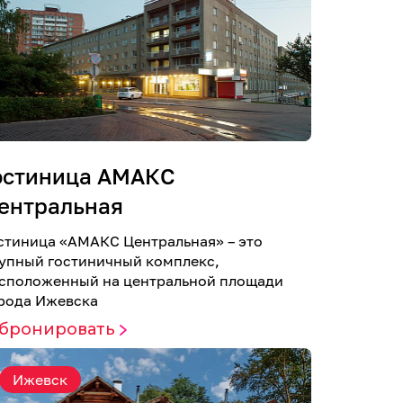
остиница АМАКС
ентральная
стиница «AMАКС Центральная» – это
упный гостиничный комплекс,
сположенный на центральной площади
рода Ижевска
абронировать
Ижевск