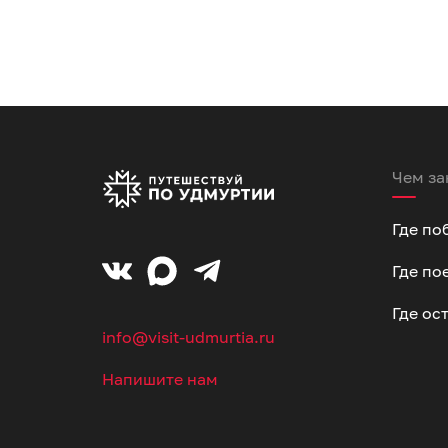
Чем за
Где по
Где по
Где ос
info@visit-udmurtia.ru
Напишите нам