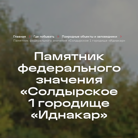
Главная
Где побывать
Природные объекты и заповедники
Памятник федерального значения «Солдырское 1 городище «Иднакар»
Памятник
федерального
значения
«Солдырское
1 городище
«Иднакар»